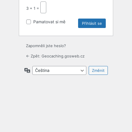
3 + 1 =
Pamatovat si mě
Zapomněli jste heslo?
← Zpět: Geocaching.gosweb.cz
Jazyky